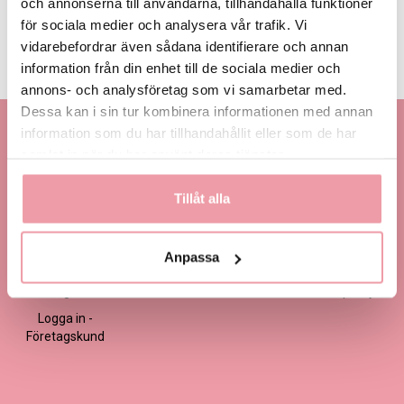
och annonserna till användarna, tillhandahålla funktioner
LÄGG I VARUKORGEN
för sociala medier och analysera vår trafik. Vi
vidarebefordrar även sådana identifierare och annan
Produktinformation
Läs mer
information från din enhet till de sociala medier och
annons- och analysföretag som vi samarbetar med.
Dessa kan i sin tur kombinera informationen med annan
Kontakta oss
Information
Handla
information som du har tillhandahållit eller som de har
samlat in när du har använt deras tjänster.
Kontakta kundtjänst
Om oss
Så här beställer du
Ansökan -
Om cookies
Köp- och
Tillåt alla
Blomsterbutik
leveransvillkor
Frågor & Svar
Logga in -
Handla med
Artiklar om
Blomsterbutik
presentkort
blommor
Anpassa
Ansökan -
Integritets- och
Fler kategorier
Företagskund
säkerhetspolicy
Logga in -
Företagskund